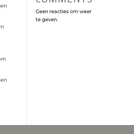
nen
Geen reacties om weer
te geven.
en
 om
een